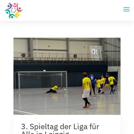
3.⁠ ⁠Spieltag der Liga für