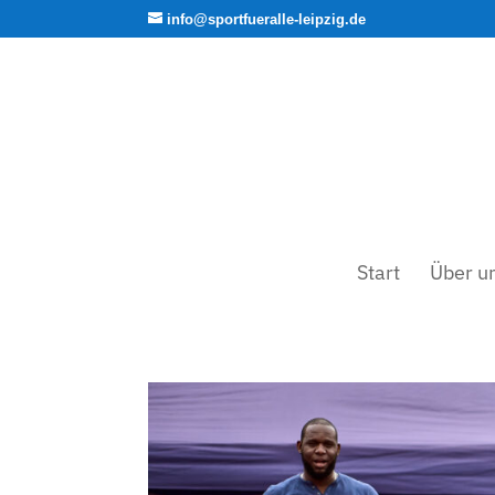
info@sportfueralle-leipzig.de
Start
Über u